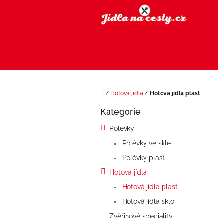
Přejít
na
obsah
Domů
/
Hotová jídla
/
Hotová jídla plast
P
Kategorie
o
Přeskočit
kategorie
s
Polévky
t
Polévky ve skle
r
a
Polévky plast
n
Hotová jídla
n
í
Hotová jídla plast
p
Hotová jídla sklo
a
Zvěřinové speciality