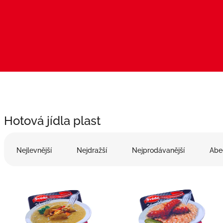
Hotová jídla plast
Ř
a
Nejlevnější
Nejdražší
Nejprodávanější
Abe
z
e
V
n
ý
í
p
p
i
r