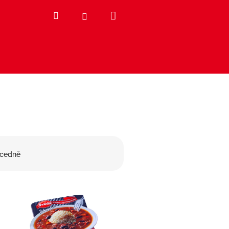
Nákupní
Hledat
Přihlášení
košík
cedně