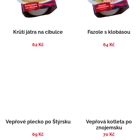
s
o
p
d
r
u
o
k
d
t
Krůtí játra na cibulce
Fazole s klobásou
u
ů
k
62 Kč
64 Kč
t
ů
Vepřové plecko po Štýrsku
Vepřová kotleta po
znojemsku
69 Kč
70 Kč