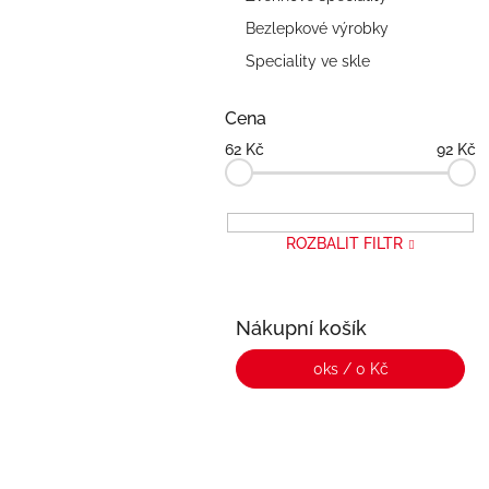
n
e
Bezlepkové výrobky
l
Speciality ve skle
Cena
62
Kč
92
Kč
ROZBALIT FILTR
Nákupní košík
0
ks /
0 Kč