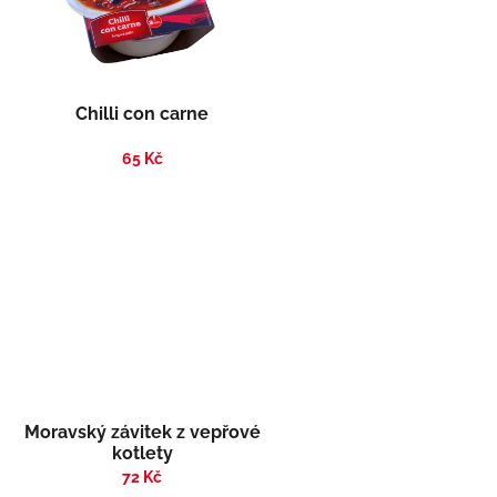
Chilli con carne
65 Kč
Moravský závitek z vepřové
kotlety
72 Kč