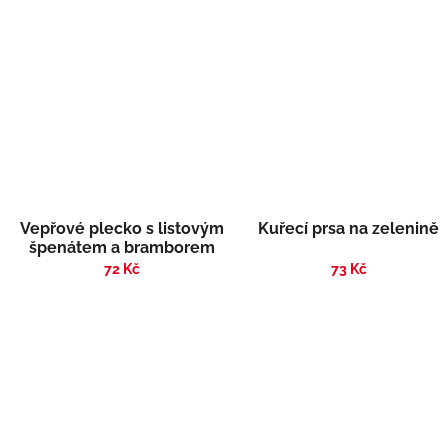
Vepřové plecko s listovým
Kuřecí prsa na zelenině
špenátem a bramborem
72 Kč
73 Kč