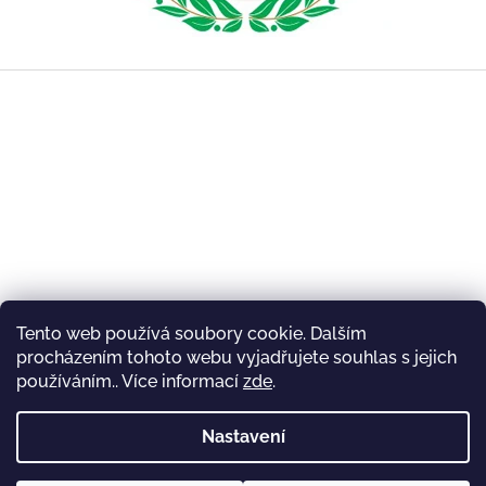
Z
á
p
a
t
í
Tento web používá soubory cookie. Dalším
procházením tohoto webu vyjadřujete souhlas s jejich
používáním.. Více informací
zde
.
Nastavení