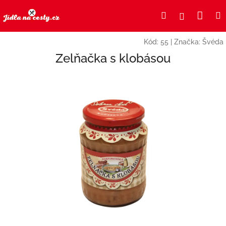
Přejít
Nák
Hledat
Přihlášení
na
obsah
koší
Kód:
55
|
Značka:
Švéda
Zelňačka s klobásou