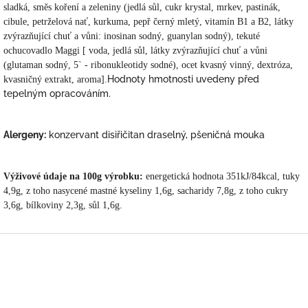
sladká,
směs koření a zeleniny (jedlá sůl, cukr krystal, mrkev, pastinák,
cibule, petrželová nať, kurkuma, pepř černý mletý, vitamín B1 a B2, látky
zvýrazňující chuť a vůni: inosinan sodný, guanylan sodný),
tekuté
ochucovadlo Maggi [ voda, jedlá sůl, látky zvýrazňující chuť a vůni
(glutaman sodný, 5` - ribonukleotidy sodné), ocet kvasný vinný, dextróza,
Hodnoty hmotnosti uvedeny před
kvasničný extrakt, aroma].
tepelným opracováním.
Alergeny:
konzervant disiřičitan draselný, pšeničná mouka
Výživové údaje na 100g vý
robku:
energetická hodnota 351kJ/84kcal, tuky
4,9g, z toho nasycené mastné kyseliny 1,6g, sacharidy 7,8g, z toho cukry
3,6g, bílkoviny 2,3g, sůl 1,6g.
Z
á
p
a
t