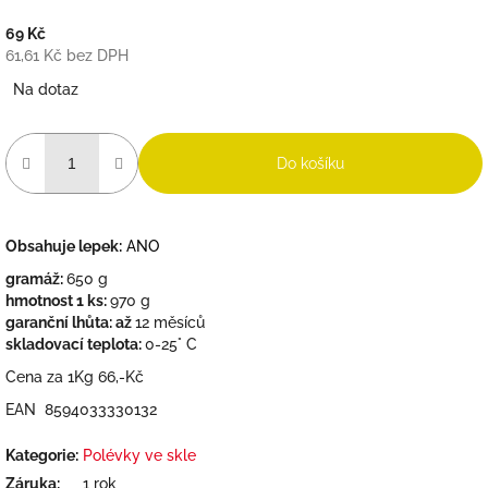
69 Kč
61,61 Kč bez DPH
Měrná
Na dotaz
cena:
Do košíku
Obsahuje lepek:
ANO
gramáž:
650 g
hmotnost 1 ks:
970 g
garanční lhůta: až
12 měsíců
skladovací teplota:
0-25° C
Cena za 1Kg 66,-Kč
EAN 8594033330132
Kategorie
:
Polévky ve skle
Záruka
:
1 rok