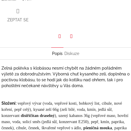
ZEPTAT SE
Twitter
Facebook
Popis
Diskuze
Zelná polévka s klobásou nesmí chybět na žádném pořádném
výletě za dobrodružstvím. Výborná chuť kysaného zelí, doplněna o
poctivou klobásu, to se hodí jak do kotlíku nad ohňem, tak i pro
pohoštění nečekané návštěvy u Vás doma.
Složení:
vepřový vývar (voda, vepřové kosti, bobkový list, cibule, nové
koření, pepř celý), kysané zelí 66g (zelí bílé, voda, kmín, jedlá sůl,
konzervant
disiřičitan draselný
), uzený kabanos 36g (vepřové maso, hovězí
maso, voda, solicí směs (jedlá sůl, konzervant E250), pepř, kmín, paprika,
česnek), cibule, česnek, škvařené vepřové s ádlo,
pšeničná mouka
, paprika