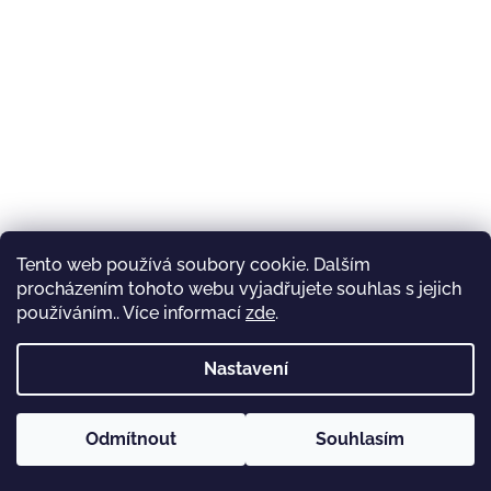
Z
á
p
a
t
í
Tento web používá soubory cookie. Dalším
procházením tohoto webu vyjadřujete souhlas s jejich
používáním.. Více informací
zde
.
Nastavení
Odmítnout
Souhlasím
Copyright 2026
jidlanacesty.cz
. Všechna práva
Vytvořil Shoptet
vyhrazena.