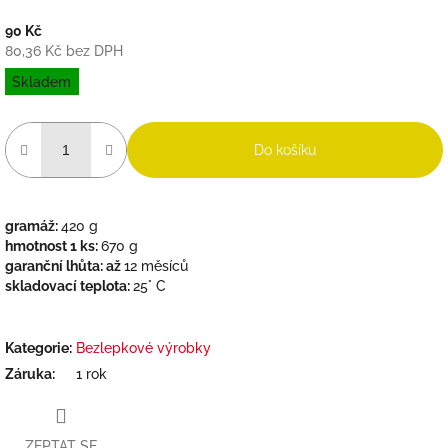
90 Kč
80,36 Kč bez DPH
Měrná
Skladem
cena:
Do košíku
gramáž:
420 g
hmotnost 1 ks:
670 g
garanční lhůta: až
12 měsíců
skladovací teplota:
25° C
Kategorie
:
Bezlepkové výrobky
Záruka
:
1 rok
ZEPTAT SE