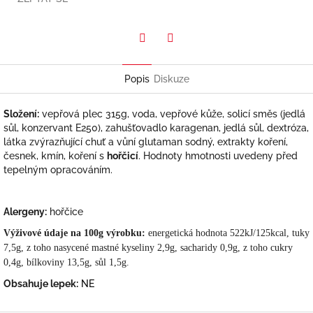
Twitter
Facebook
Popis
Diskuze
Složení:
vepřová plec 315g, voda, vepřové kůže, solicí směs (jedlá
sůl, konzervant E250), zahušťovadlo karagenan, jedlá sůl, dextróza,
látka zvýrazňující chuť a vůní glutaman sodný, extrakty koření,
česnek, kmín, koření s
hořčicí
. Hodnoty hmotnosti uvedeny před
tepelným opracováním.
Alergeny:
hořčice
Výživové údaje na 100g výrobku:
energetická hodnota 522kJ/125kcal, tuky
7,5g, z toho nasycené mastné kyseliny 2,9g, sacharidy 0,9g, z toho cukry
0,4g, bílkoviny 13,5g, sůl 1,5g.
Obsahuje lepek:
NE