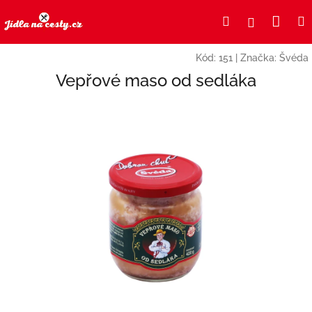
Přejít
Nák
Hledat
Přihlášení
na
obsah
koší
Kód:
151
|
Značka:
Švéda
Vepřové maso od sedláka