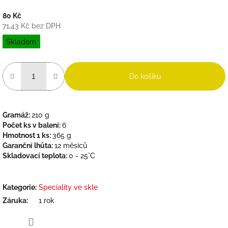
80 Kč
71,43 Kč bez DPH
Měrná
Skladem
cena:
Do košíku
Gramáž:
210 g
Počet ks v balení:
6
Hmotnost 1 ks:
365 g
Garanční lhůta:
12 měsíců
Skladovací teplota:
0 - 25°C
Kategorie
:
Speciality ve skle
Záruka
:
1 rok