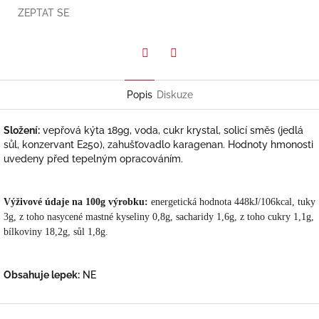
ZEPTAT SE
Twitter
Facebook
Popis
Diskuze
Složení:
vepřová kýta 189g, voda, cukr krystal, solicí směs (jedlá
sůl, konzervant E250), zahušťovadlo karagenan. Hodnoty hmonosti
uvedeny před tepelným opracováním.
Výživové údaje na 100g výrobku:
energetická hodnota 448kJ/106kcal, tuky
3g, z toho nasycené mastné kyseliny 0,8g, sacharidy 1,6g, z toho cukry 1,1g,
bílkoviny 18,2g, sůl 1,8g.
Obsahuje lepek:
NE
Z