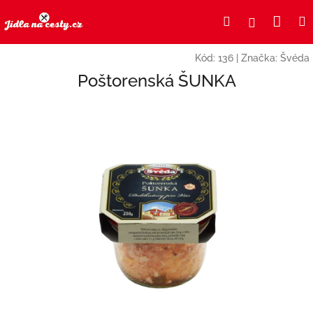
Přejít
Nák
Hledat
Přihlášení
na
obsah
koší
Kód:
136
|
Značka:
Švéda
Poštorenská ŠUNKA