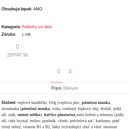
Obsahuje lepek:
ANO
Kategorie
:
Polévky ve skle
Záruka
:
1 rok
ZEPTAT SE
Twitter
Facebook
Popis
Diskuze
Složení:
vepřové knedlíčky 110g [vepřová plec,
pšeničná mouka
,
strouhanka (
pšeničná mouka
, voda, rostlinný řepkový olej, droždí, jedlá
sůl, mák,
sušené mléko
),
hořčice plnotučná
,
směs koření a zeleniny (jedlá
sůl, cukr krystal, mrkev, pastinák, cibule, petrželová nať, kurkuma, pepř
černý mletý, vitamín B1 a B2, látky zvýrazňující chuť a vůni: inosinan