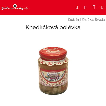
Přejít
Nák
Hledat
Přihlášení
na
obsah
koší
Kód:
61
|
Značka:
Švéda
Knedlíčková polévka