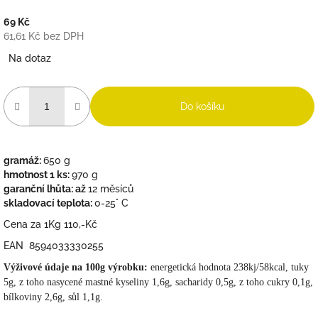
69 Kč
61,61 Kč bez DPH
Měrná
Na dotaz
cena:
Do košíku
gramáž:
650 g
hmotnost 1 ks:
970 g
garanční lhůta: až
12 měsíců
skladovací teplota:
0-25° C
Cena za 1Kg 110,-Kč
EAN 8594033330255
Výživové údaje na 100g výrobku:
energetická hodnota 238kj/58kcal, tuky
5g, z toho nasycené mastné kyseliny 1,6g, sacharidy 0,5g, z toho cukry 0,1g,
bílkoviny 2,6g, sůl 1,1g.