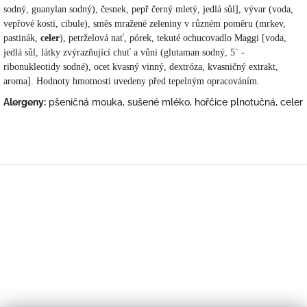
sodný, guanylan sodný), česnek, pepř černý mletý, jedlá sůl
]
, vývar (voda,
vepřové kosti, cibule), směs mražené zeleniny v různém poměru (mrkev,
pastinák,
celer
), petrželová nať, pórek, tekuté ochucovadlo Maggi
[voda,
jedlá sůl, látky zvýrazňující chuť a vůni (glutaman sodný, 5` -
ribonukleotidy sodné), ocet kvasný vinný, dextróza, kvasničný extrakt,
aroma]. Hodnoty hmotnosti uvedeny před tepelným opracováním.
Alergeny:
pšeničná mouka, sušené mléko, hořčice plnotučná, celer
Z
á
p
a
t
í