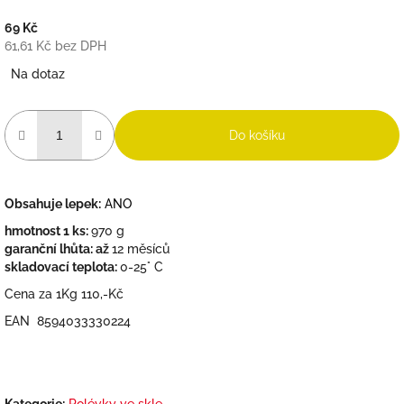
69 Kč
61,61 Kč bez DPH
Měrná
Na dotaz
cena:
Do košíku
Obsahuje lepek:
ANO
hmotnost 1 ks:
970 g
garanční lhůta: až
12 měsíců
skladovací teplota:
0-25° C
Cena za 1Kg 110,-Kč
EAN 8594033330224
Kategorie
:
Polévky ve skle