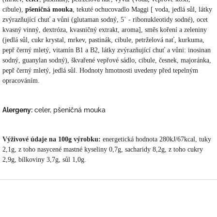
cibule),
pšeničná mouka
,
tekuté ochucovadlo Maggi [ voda, jedlá sůl, látky
zvýrazňující chuť a vůni (glutaman sodný, 5` - ribonukleotidy sodné), ocet
kvasný vinný, dextróza, kvasničný extrakt, aroma],
směs koření a zeleniny
(jedlá sůl, cukr krystal, mrkev, pastinák, cibule, petrželová nať, kurkuma,
pepř černý mletý, vitamín B1 a B2, látky zvýrazňující chuť a vůni: inosinan
sodný, guanylan sodný), škvařené vepřové sádlo, cibule, česnek, majoránka,
pepř černý mletý, jedlá sůl. Hodnoty hmotnosti uvedeny před tepelným
opracováním.
Alergeny:
celer, pšeničná mouka
Výživové údaje na 100g výrobku:
energetická hodnota 280kJ/67kcal, tuky
2,1g, z toho nasycené mastné kyseliny 0,7g, sacharidy 8,2g, z toho cukry
2,9g, bílkoviny 3,7g, sůl 1,0g.
Z
á
p
a