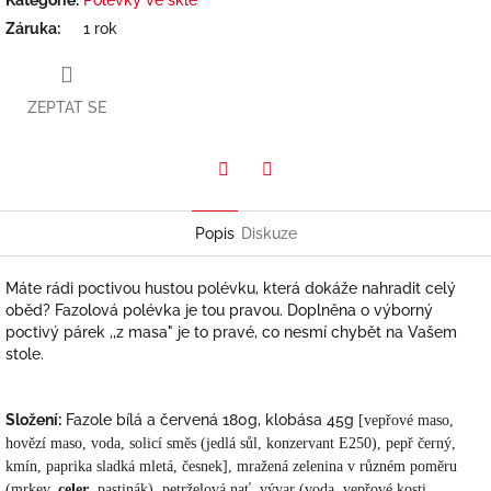
Záruka
:
1 rok
ZEPTAT SE
Twitter
Facebook
Popis
Diskuze
Máte rádi poctivou hustou polévku, která dokáže nahradit celý
oběd? Fazolová polévka je tou pravou. Doplněna o výborný
poctivý párek ,,z masa" je to pravé, co nesmí chybět na Vašem
stole.
Složení:
Fazole bílá a červená 180g, klobása 45g
[
vepřové maso,
hovězí maso, voda, solicí směs (jedlá sůl, konzervant E250), pepř černý,
kmín, paprika sladká mletá, česnek
]
, mražená zelenina v různém poměru
(mrkev,
celer
, pastinák), petrželová nať, vývar (voda, vepřové kosti,