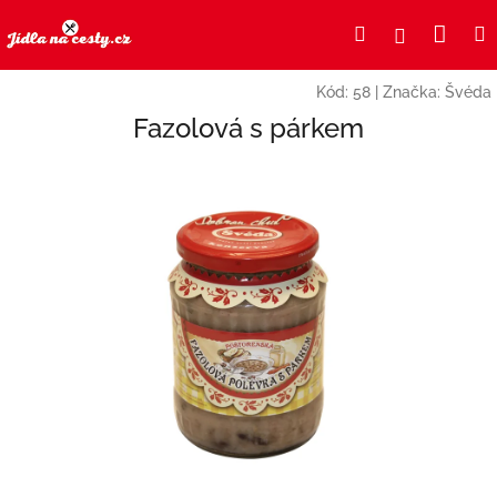
Přejít
Nák
Hledat
Přihlášení
na
obsah
koší
Kód:
58
|
Značka:
Švéda
Fazolová s párkem